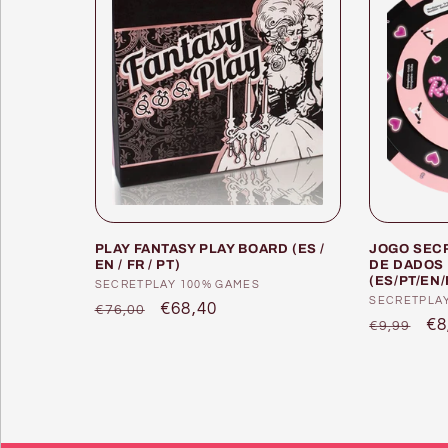
PLAY FANTASY PLAY BOARD (ES /
JOGO SECR
EN / FR / PT)
DE DADOS 
(ES/PT/EN/
Fornecedor:
SECRETPLAY 100% GAMES
Forneced
SECRETPLA
Preço
Preço
€68,40
€76,00
Preço
Pr
€8
€9,99
normal
de
normal
de
saldo
sa