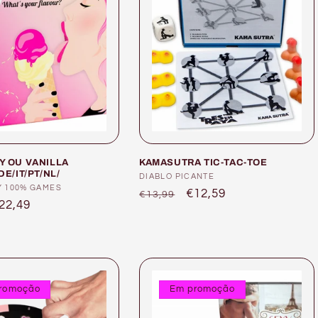
Y OU VANILLA
KAMASUTRA TIC-TAC-TOE
DE/IT/PT/NL/
Fornecedor:
DIABLO PICANTE
or:
Y 100% GAMES
Preço
Preço
€12,59
€13,99
reço
22,49
normal
de
e
saldo
aldo
romoção
Em promoção