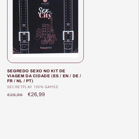
SEGREDO SEXO NO KIT DE
VIAGEM DA CIDADE (ES / EN / DE /
FR / NL / PT)
Fornecedor:
SECRETPLAY 100% GAMES
Preço
Preço
€26,99
€29,99
normal
de
saldo