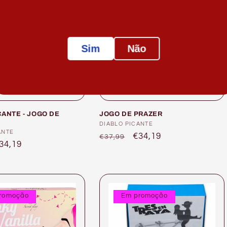
Sim
Não
CANTE - JOGO DE
JOGO DE PRAZER
Fornecedor:
DIABLO PICANTE
or:
ANTE
Preço
Preço
€34,19
€37,99
reço
34,19
normal
de
e
saldo
aldo
romoção
Em promoção