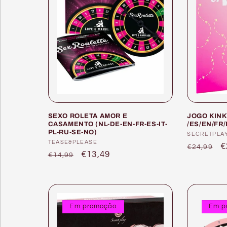
SEXO ROLETA AMOR E
JOGO KINK
CASAMENTO (NL-DE-EN-FR-ES-IT-
/ES/EN/FR/
PL-RU-SE-NO)
Forneced
SECRETPLA
Fornecedor:
TEASE&PLEASE
Preço
P
€
€24,99
Preço
Preço
€13,49
€14,99
normal
d
normal
de
s
saldo
Em promoção
Em p