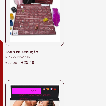
JOGO DE SEDUÇÃO
Fornecedor:
DIABLO PICANTE
Preço
Preço
€25,19
€27,99
normal
de
saldo
Em promoção