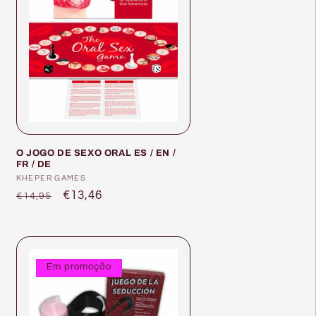
O JOGO DE SEXO ORAL ES / EN /
FR / DE
Fornecedor:
KHEPER GAMES
Preço
Preço
€13,46
€14,95
normal
de
saldo
Em promoção