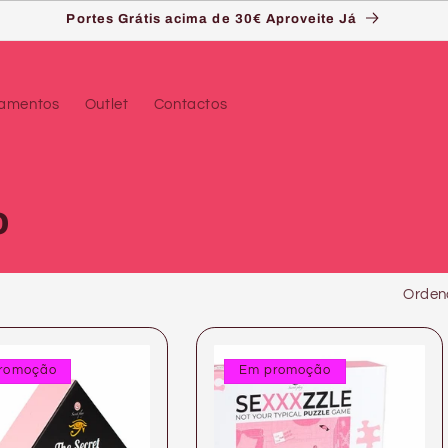
Portes Grátis acima de 30€ Aproveite Já
çamentos
Outlet
Contactos
o
Ordena
romoção
Em promoção