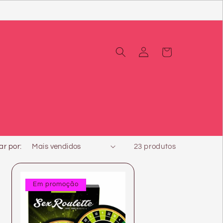
Iniciar
Carrinho
sessão
r por:
23 produtos
Em promoção