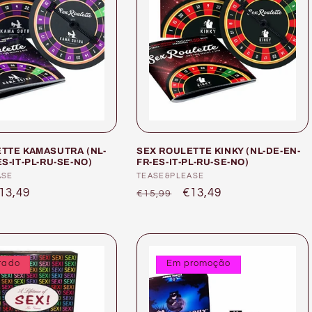
TTE KAMASUTRA (NL-
SEX ROULETTE KINKY (NL-DE-EN-
S-IT-PL-RU-SE-NO)
FR-ES-IT-PL-RU-SE-NO)
or:
ASE
Fornecedor:
TEASE&PLEASE
reço
13,49
Preço
Preço
€13,49
€15,99
e
normal
de
aldo
saldo
tado
Em promoção