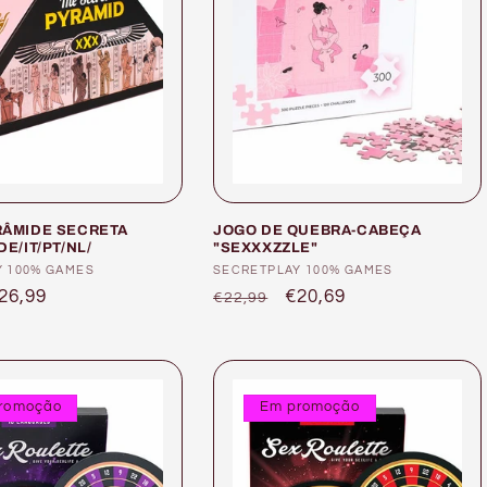
RÂMIDE SECRETA
JOGO DE QUEBRA-CABEÇA
DE/IT/PT/NL/
"SEXXXZZLE"
or:
Y 100% GAMES
Fornecedor:
SECRETPLAY 100% GAMES
reço
26,99
Preço
Preço
€20,69
€22,99
e
normal
de
aldo
saldo
romoção
Em promoção