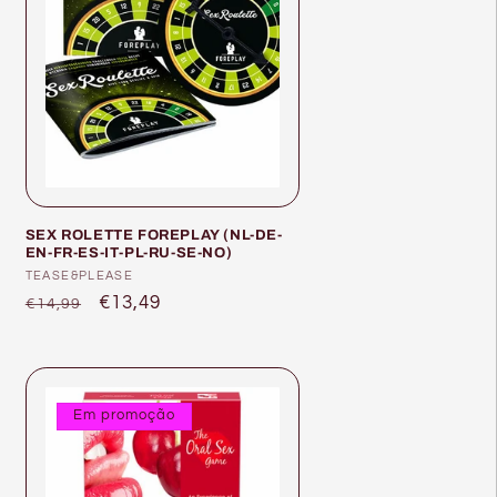
SEX ROLETTE FOREPLAY (NL-DE-
EN-FR-ES-IT-PL-RU-SE-NO)
Fornecedor:
TEASE&PLEASE
Preço
Preço
€13,49
€14,99
normal
de
saldo
Em promoção