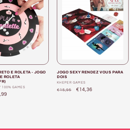
ETO E ROLETA - JOGO
JOGO SEXY RENDEZ VOUS PARA
E ROLETA
DOIS
FR)
Fornecedor:
KHEPER GAMES
or:
Y 100% GAMES
Preço
Preço
€14,36
€15,95
eço
,99
normal
de
saldo
ldo