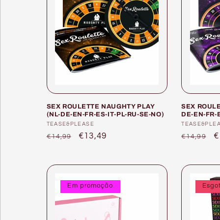
SEX ROULETTE NAUGHTY PLAY
SEX ROULE
(NL-DE-EN-FR-ES-IT-PL-RU-SE-NO)
DE-EN-FR-E
Fornecedor:
TEASE&PLEASE
Forneced
TEASE&PLE
Preço
Preço
€13,49
Preço
P
€
€14,99
€14,99
normal
de
normal
d
saldo
s
Em promoção
Esgo