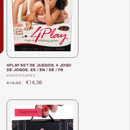
4PLAY SET DE JUEGOS. 4 JOGO
DE JOGOS. ES / EN / DE / FR
Fornecedor:
KHEPER GAMES
Preço
Preço
€14,36
€15,95
normal
de
saldo
Esgotado