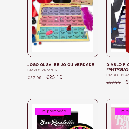
JOGO OUSA, BEIJO OU VERDADE
DIABLO PI
FANTASIAS
Fornecedor:
DIABLO PICANTE
Forneced
DIABLO PIC
Preço
Preço
€25,19
€27,99
Preço
P
€
€37,99
normal
de
normal
d
saldo
s
Em promoção
Em p