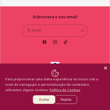
Subscreva o seu email
E-mail
Facebook
Instagram
TikTok
Métodos
de
© 2026,
Libido de Afrodite
Com tecnologia Shopify
pagamento
Para proporcionar uma ótima experiência no nosso site a
Política de reembolso
Política de privacidade
nivel de navegação e personalização de conteúdos,
Termos do serviço
Política de envio
utilizamos alguns Cookies.
Política de Cookies
Informações de contacto
Aviso legal
Aceitar
Rejeitar