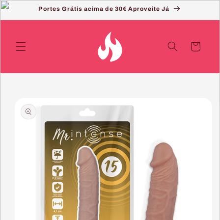
Saltar
Portes Grátis acima de 30€ Aproveite Já
para o
conteúdo
Carrinho
Saltar
para a
informação
do produto