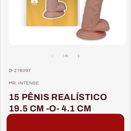
Abrir
conteúdo
multimédia
de
1
/
6
1
em
modal
SKU:
D-216097
MR. INTENSE
15 PÊNIS REALÍSTICO
19.5 CM -O- 4.1 CM
Preço
Preço
€26,06
Em promoção
€28,95
normal
de
Impostos incluídos.
Envio
calculado na finalização da compra.