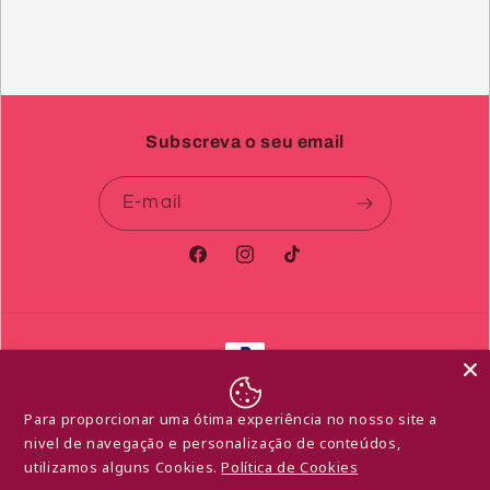
Subscreva o seu email
E-mail
Facebook
Instagram
TikTok
Métodos
de
© 2026,
Libido de Afrodite
Com tecnologia Shopify
pagamento
Para proporcionar uma ótima experiência no nosso site a
Política de reembolso
Política de privacidade
nivel de navegação e personalização de conteúdos,
Termos do serviço
Política de envio
utilizamos alguns Cookies.
Política de Cookies