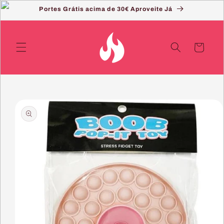
Saltar
Portes Grátis acima de 30€ Aproveite Já
para o
conteúdo
Carrinho
Saltar
para a
informação
do produto