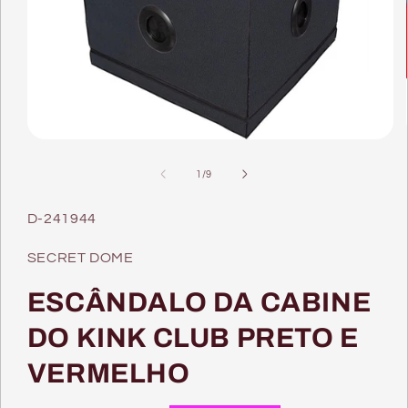
Abrir
conteúdo
multimédia
de
1
/
9
1
em
modal
SKU:
D-241944
SECRET DOME
ESCÂNDALO DA CABINE
DO KINK CLUB PRETO E
VERMELHO