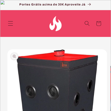
Saltar
Portes Grátis acima de 30€ Aproveite Já
para o
conteúdo
Carrinho
Saltar
para a
informação
do produto