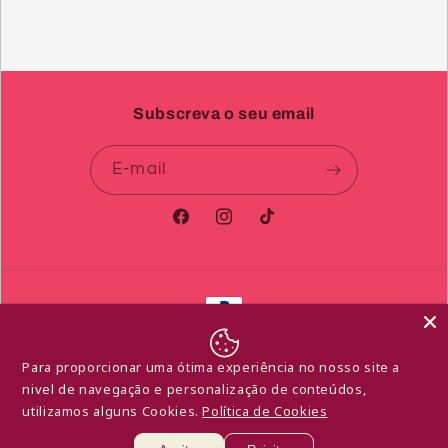
Subscreva o seu email
E-mail
Facebook
Instagram
TikTok
Métodos
de
© 2026,
Libido de Afrodite
Com tecnologia Shopify
pagamento
Para proporcionar uma ótima experiência no nosso site a
Política de reembolso
Política de privacidade
nivel de navegação e personalização de conteúdos,
Termos do serviço
Política de envio
utilizamos alguns Cookies.
Política de Cookies
Informações de contacto
Aviso legal