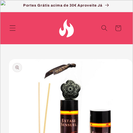
Saltar
Portes Grátis acima de 30€ Aproveite Já
para o
conteúdo
Carrinho
Saltar
para a
informação
do produto