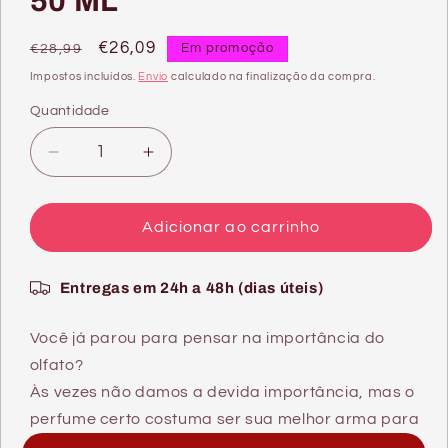
50 ML
Preço
Preço
€26,09
Em promoção
€28,99
normal
de
Impostos incluídos.
Envio
calculado na finalização da compra.
saldo
Quantidade
Quantidade
Diminuir
Aumentar
a
a
quantidade
quantidade
de
de
Adicionar ao carrinho
HERA
HERA
NATURAL
NATURAL
Entregas em 24h a 48h (dias úteis)
PERFUME
PERFUME
FEROMONAS
FEROMONAS
SPRAY
SPRAY
Você já parou para pensar na importância do
PARA
PARA
olfato?
MULHERES
MULHERES
Às vezes não damos a devida importância, mas o
50
50
perfume certo costuma ser sua melhor arma para
ML
ML
realçar sua atratividade.