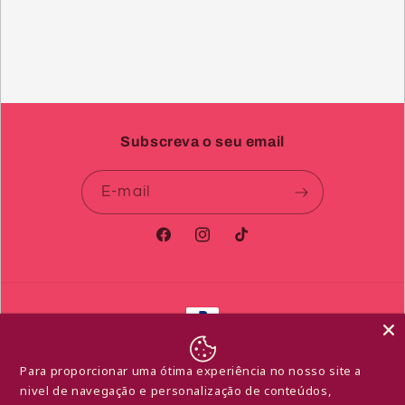
Subscreva o seu email
E-mail
Facebook
Instagram
TikTok
Métodos
de
© 2026,
Libido de Afrodite
Com tecnologia Shopify
pagamento
Para proporcionar uma ótima experiência no nosso site a
Política de reembolso
Política de privacidade
nivel de navegação e personalização de conteúdos,
Termos do serviço
Política de envio