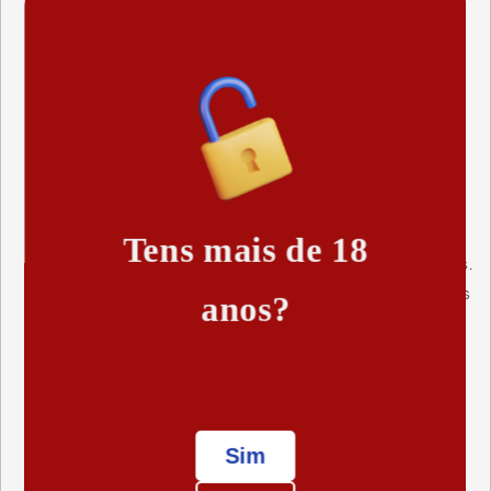
O perfume feminino sensual Hera, com um atrativo
sexual natural extraído da trufa, realça sua
atratividade, aumenta sua confiança e faz de você
uma pessoa mais excitante, sedutora e desejada
aos olhos dos outros. As partículas biológicas da
trufa, com seu aroma, estimulam o desejo sexual
naturalmente.
Você vai adorar esta nova fragrância pelo seu
Tens mais de 18
aroma frutado e floral com toques doces e quentes.
Além do seu aroma irresistível de orquídeas negras
anos?
e baunilha e sua sofisticação, bastam duas
aplicações para ficar bem perfumada o dia todo.
É perfeito para dar um bom presente ou
simplesmente para se presentear, pois você vai
gostar tanto que não vai parar de se cheirar.
Sim
Frasco de spray