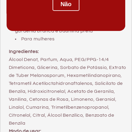
Não
Fácil aplicação
Capacidade: 50 ml
Aroma floral frutado com pêra anjou,
gardênia branca e baunilha preta
Para mulheres
Ingredientes:
Álcool Denat, Parfum, Aqua, PEG/PPG-14/4
Dimeticona, Glicerina, Sorbato de Potássio, Extrato
de Tuber Melanosporum, Hexametilindanopirano,
Tetrametil Acetiloctahidronaftalenos, Salicilato de
Benzila, Hidroxicitronelal, Acetato de Geranila,
Vanilina, Cetonas de Rosa, Limoneno, Geraniol,
Linalol, Cumarina, Trimetilbenzenopropanol,
Citronelol, Citral, Álcool Benzílico, Benzoato de
Benzila
Modo de usar: