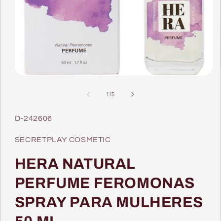
Abrir
conteúdo
multimédia
de
1
/
5
1
em
modal
SKU:
D-242606
SECRETPLAY COSMETIC
HERA NATURAL
PERFUME FEROMONAS
SPRAY PARA MULHERES