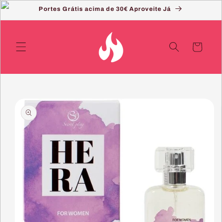
Saltar
Portes Grátis acima de 30€ Aproveite Já
para o
conteúdo
Carrinho
Saltar
para a
informação
do produto