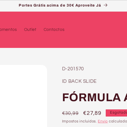
Portes Grátis acima de 30€ Aproveite Já
çamentos
Outlet
Contactos
SKU:
D-201570
ID BACK SLIDE
FÓRMULA A
Preço
Preço
€27,89
€30,99
Esgotad
normal
de
Impostos incluídos.
Envio
calculado