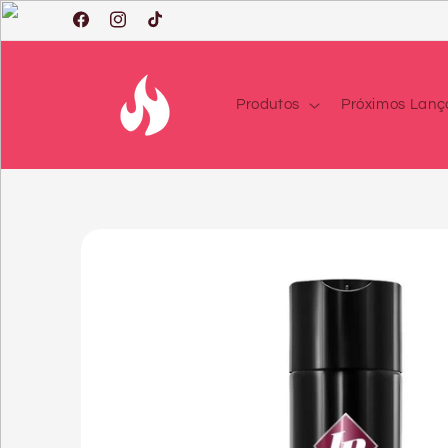
Saltar
para o
Facebook
Instagram
TikTok
conteúdo
Produtos
Próximos Lan
Saltar
para a
informação
do produto