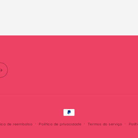
Métodos
de
tica de reembolso
Política de privacidade
Termos do serviço
Polít
pagamento