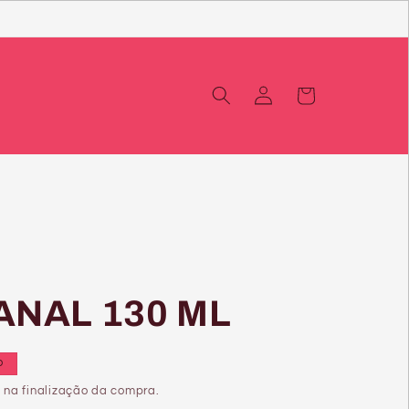
Iniciar
Carrinho
sessão
NAL 130 ML
o
 na finalização da compra.