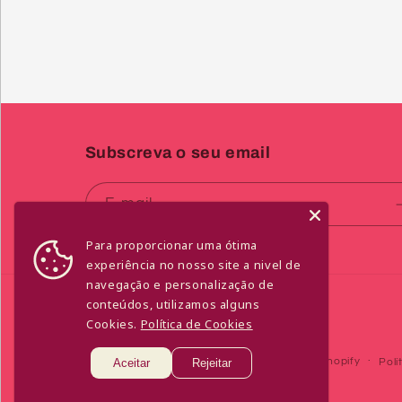
Subscreva o seu email
E-mail
Para proporcionar uma ótima
experiência no nosso site a nivel de
navegação e personalização de
conteúdos, utilizamos alguns
Cookies.
Política de Cookies
© 2026,
Aceitar
Libido de Afrodite
Rejeitar
Com tecnologia Shopify
Polí