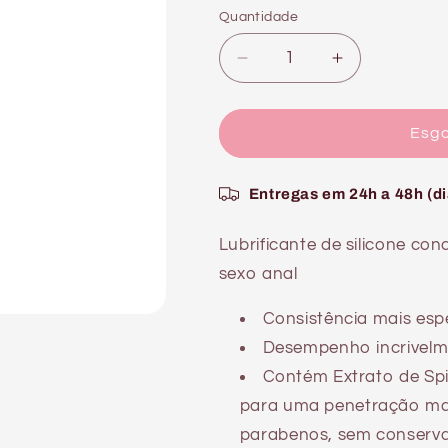
saldo
Quantidade
Quantidade
Diminuir
Aumentar
a
a
quantidade
quantidade
de
de
Esg
FÓRMULA
FÓRMULA
ANAL
ANAL
Entregas em 24h a 48h (di
130
130
ML
ML
Lubrificante de silicone c
sexo anal
Consistência mais esp
Desempenho incrivelm
Contém Extrato de Spi
para uma penetração mais
parabenos, sem conserv