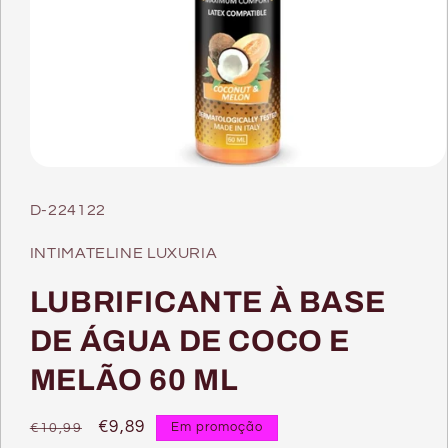
Abrir
conteúdo
multimédia
SKU:
D-224122
1
em
modal
INTIMATELINE LUXURIA
LUBRIFICANTE À BASE
DE ÁGUA DE COCO E
MELÃO 60 ML
Preço
Preço
€9,89
Em promoção
€10,99