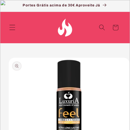
Saltar
Portes Grátis acima de 30€ Aproveite Já
para o
conteúdo
Carrinho
Saltar
para a
informação
do produto