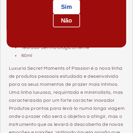
um efeito negativo na fluidez dos produtos finais.
Sim
Preferimos usar fragrâncias naturais.
Por este motivo não recomendamos a utilização do
Não
produto como alimento.
Compatível com preservativo
Testado dermatologicamente
60ml
Luxuria Secret Moments of Passion é a nova linha
de produtos pessoais estudada e desenvolvida
para os seus momentos de prazer mais íntimos.
Uma linha luxuosa, requintada e minimalista, mas
caracterizada por um forte carácter inovador
Produtos prontos para levá-lo numa longa viagem
onde o prazer não será o objetivo a atingir, mas o
instrumento que os levará à descoberta de novas
emoções e paixões. Voltando àquela paixão que