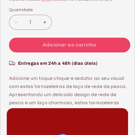
saldo
Quantidade
Quantidade
Diminuir
Aumentar
a
a
quantidade
quantidade
de
de
Adicionar ao carrinho
MEIAS
MEIAS
DE
DE
Entregas em 24h a 48h (dias úteis)
RENDA
RENDA
PRETA
PRETA
COM
COM
Adicione um toque chique e sedutor ao seu visual
LAÇO
LAÇO
com estas tornozeleiras de laço de rede de pesca.
Apresentando um delicado design de rede de
pesca e um laço charmoso, estas tornozeleiras
adicionam um toque de feminilidade vintage a
qualquer visual. A intrincada rede com padrão de
diamante adiciona textura e charme, enquanto o