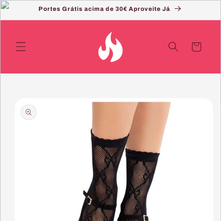
Saltar
Portes Grátis acima de 30€ Aproveite Já
para o
conteúdo
Carrinho
Saltar
para a
informação
do produto