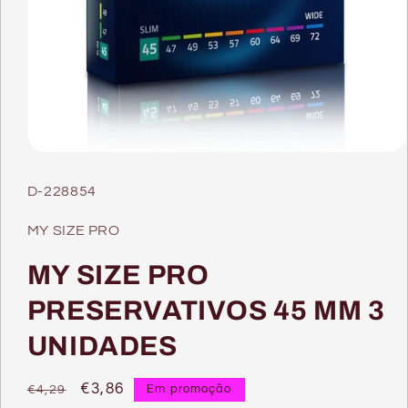
Abrir
conteúdo
multimédia
SKU:
D-228854
1
em
modal
MY SIZE PRO
MY SIZE PRO
PRESERVATIVOS 45 MM 3
UNIDADES
Preço
Preço
€3,86
Em promoção
€4,29