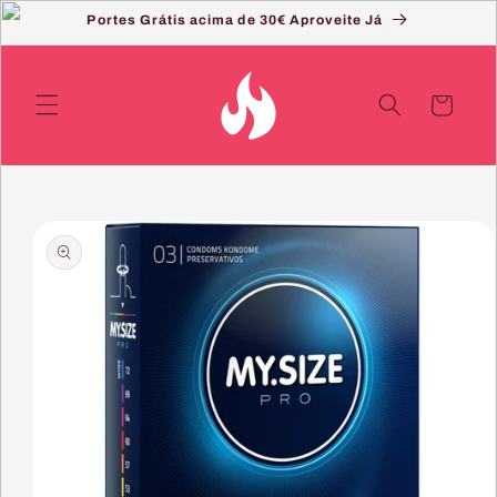
Saltar
Portes Grátis acima de 30€ Aproveite Já
para o
conteúdo
Carrinho
Saltar
para a
informação
do produto