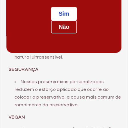
preservativo, graças ao uso de VYTEXLatex de
alta pureza.
Sim
ULTRA-SENSÍVEL
Não
Com uma espessura de parede de apenas
0,05 - 0,06 mm, preservativos MY. SIZE PRO são
muito mais finos e oferecem uma sensação
natural ultrassensível.
SEGURANÇA
Nossos preservativos personalizados
reduzem o esforço aplicado que ocorre ao
colocar o preservativo, a causa mais comum de
rompimento do preservativo.
VEGAN