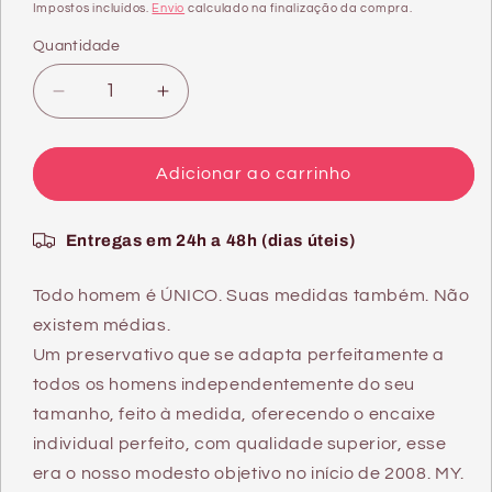
normal
de
Impostos incluídos.
Envio
calculado na finalização da compra.
saldo
Quantidade
Quantidade
Diminuir
Aumentar
a
a
quantidade
quantidade
de
de
Adicionar ao carrinho
MY
MY
SIZE
SIZE
Entregas em 24h a 48h (dias úteis)
PRO
PRO
PRESERVATIVOS
PRESERVATIVOS
45
45
Todo homem é ÚNICO. Suas medidas também. Não
MM
MM
existem médias.
3
3
Um preservativo que se adapta perfeitamente a
UNIDADES
UNIDADES
todos os homens independentemente do seu
tamanho, feito à medida, oferecendo o encaixe
individual perfeito, com qualidade superior, esse
era o nosso modesto objetivo no início de 2008. MY.