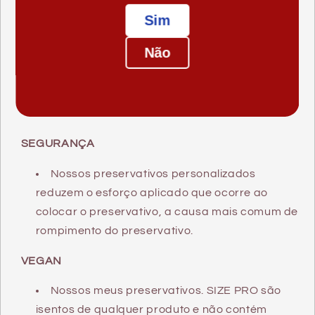
Sim
ULTRA-SENSÍVEL
Não
Com uma espessura de parede de apenas
0,05 - 0,06 mm, preservativos MY. SIZE PRO são
muito mais finos e oferecem uma sensação
natural ultrassensível.
SEGURANÇA
Nossos preservativos personalizados
reduzem o esforço aplicado que ocorre ao
colocar o preservativo, a causa mais comum de
rompimento do preservativo.
VEGAN
Nossos meus preservativos. SIZE PRO são
isentos de qualquer produto e não contém