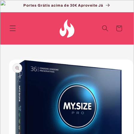
Saltar
Portes Grátis acima de 30€ Aproveite Já
para o
conteúdo
Carrinho
Saltar
para a
informação
do produto