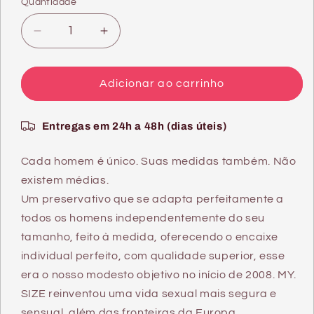
Quantidade
Quantidade
Diminuir
Aumentar
a
a
quantidade
quantidade
de
de
Adicionar ao carrinho
PRO
PRO
PRESERVATIVOS
PRESERVATIVOS
Entregas em 24h a 48h (dias úteis)
64
64
MM
MM
36
36
Cada homem é único. Suas medidas também. Não
UNIDADES
UNIDADES
existem médias.
Um preservativo que se adapta perfeitamente a
todos os homens independentemente do seu
tamanho, feito à medida, oferecendo o encaixe
individual perfeito, com qualidade superior, esse
era o nosso modesto objetivo no início de 2008. MY.
SIZE reinventou uma vida sexual mais segura e
sensual, além das fronteiras da Europa.