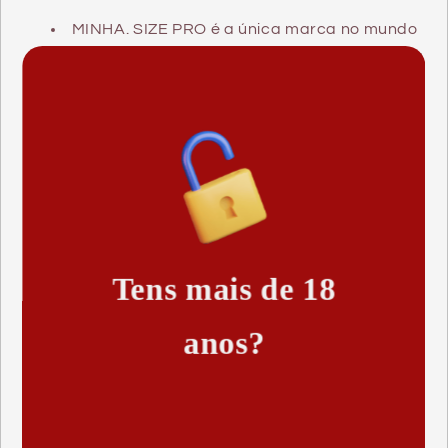
MINHA. SIZE PRO é a única marca no mundo
que oferece uma ampla gama de larguras para
seus usuários: 45 - 47 - 49 -53 - 57 - 60 - 64 - 69 -
72
NICE-SKIN
Produto com baixo teor de alérgenos devido
ao uso de VYTEX puro: látex contendo 90%
menos proteínas do látex que o látex usual,
resultando em um produto quase totalmente
Tens mais de 18
alergênico, livre de proteínas e contaminantes.
anos?
CHEIRO
Redução substancial do cheiro habitual do
preservativo, graças ao uso de VYTEXLatex de
alta pureza.