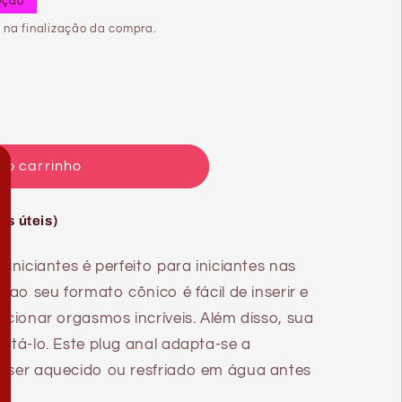
oção
 na finalização da compra.
ao carrinho
AY
as úteis)
 iniciantes é perfeito para iniciantes nas
s ao seu formato cônico é fácil de inserir e
rcionar orgasmos incríveis. Além disso, sua
antá-lo. Este plug anal adapta-se a
e ser aquecido ou resfriado em água antes