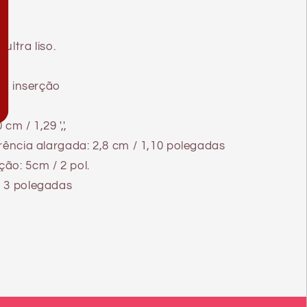
ultra liso.
 a inserção
m / 1,29 ',',
rência alargada: 2,8 cm / 1,10 polegadas
ão: 5cm / 2 pol.
 3 polegadas