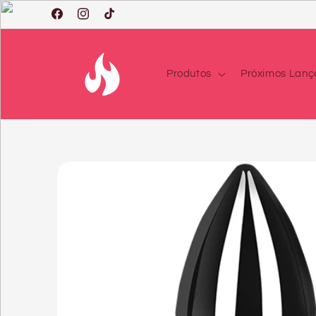
Saltar
para o
Facebook
Instagram
TikTok
conteúdo
Produtos
Próximos Lan
Saltar
para a
informação
do produto