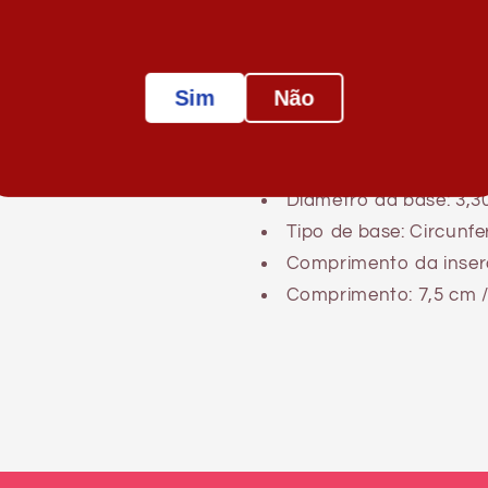
Principais características:
Fabricado em alumínio 
Sim
Não
NÃO contém níquel.
A ponta cônica facilita
49 gr. de peso
Diâmetro da base: 3,30 c
Tipo de base: Circunfe
Comprimento da inserç
Comprimento: 7,5 cm /