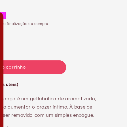
o
 na finalização da compra.
ao carrinho
NTE
as úteis)
T
orango é um gel lubrificante aromatizado,
ra aumentar o prazer íntimo. À base de
e ser removido com um simples enxágue.