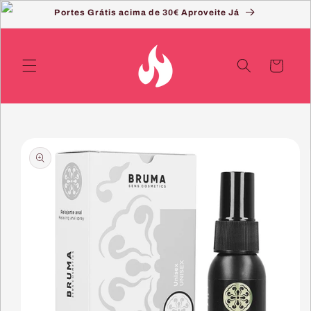
Saltar
Portes Grátis acima de 30€ Aproveite Já
para o
conteúdo
Carrinho
Saltar
para a
informação
do produto