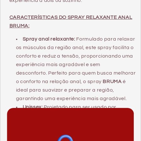
experiência a dois ou sozinho.
CARACTERÍSTICAS DO SPRAY RELAXANTE ANAL
BRUMA:
Spray anal relaxante:
Formulado para relaxar
os músculos da região anal, este spray facilita o
conforto e reduz a tensão, proporcionando uma
experiência mais agradável e sem
desconforto.
Perfeito para quem busca melhorar
o conforto na relação anal, o spray
BRUMA
é
ideal para suavizar e preparar a região,
garantindo uma experiência mais agradável.
Unissex:
Projetado para ser usado por
qualquer pessoa, independentemente do sexo,
este spray relaxante é adequado para todos os
casais que desejam melhorar sua experiência