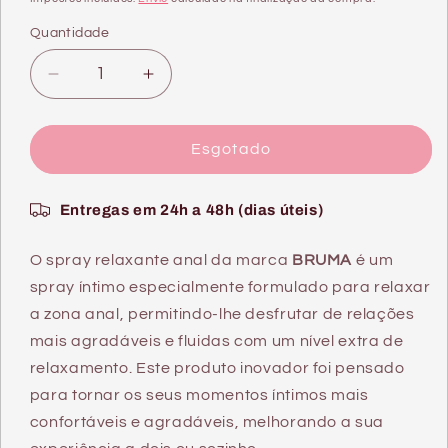
Quantidade
Quantidade
Diminuir
Aumentar
a
a
quantidade
quantidade
de
de
Esgotado
SPRAY
SPRAY
ANAL
ANAL
Entregas em 24h a 48h (dias úteis)
RELAXANTE
RELAXANTE
UNISSEXO
UNISSEXO
30
30
O spray relaxante anal da marca
BRUMA
é um
ML
ML
spray íntimo especialmente formulado para relaxar
a zona anal, permitindo-lhe desfrutar de relações
mais agradáveis e fluidas com um nível extra de
relaxamento. Este produto inovador foi pensado
para tornar os seus momentos íntimos mais
confortáveis e agradáveis, melhorando a sua