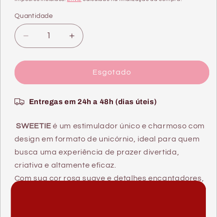
Quantidade
Quantidade
Diminuir
Aumentar
a
a
quantidade
quantidade
de
de
Esgotado
SWEETIE
SWEETIE
ESTIMULADOR
ESTIMULADOR
Entregas em 24h a 48h (dias úteis)
UNICÓRNIO
UNICÓRNIO
ROSA
ROSA
SWEETIE
é um estimulador único e charmoso com
design em formato de unicórnio, ideal para quem
busca uma experiência de prazer divertida,
criativa e altamente eficaz.
Com sua cor rosa suave e detalhes encantadores,
este estimulador é projetado para fornecer
estimulação externa precisa, especialmente no