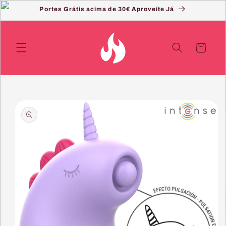
Saltar
Portes Grátis acima de 30€ Aproveite Já
para o
conteúdo
Carrinho
Saltar
para a
informação
do produto