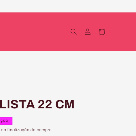
Iniciar
Carrinho
sessão
LISTA 22 CM
oção
 na finalização da compra.