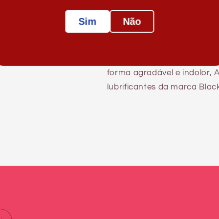
Sim
Não
Material: PVC
Medidas: 22 x 5 cm
* Para alcançar uma ótima 
forma agradável e indolor
lubrificantes da marca Blac