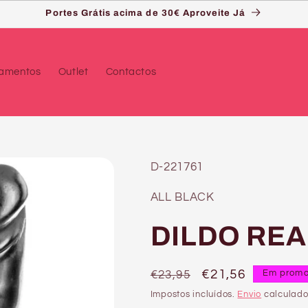
Portes Grátis acima de 30€ Aproveite Já
çamentos
Outlet
Contactos
SKU:
D-221761
ALL BLACK
DILDO REA
Preço
Preço
€21,56
€23,95
Em prom
normal
de
Impostos incluídos.
Envio
calculado