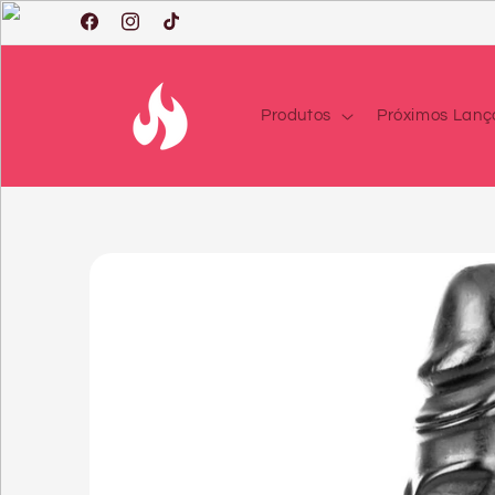
Saltar
para o
Facebook
Instagram
TikTok
conteúdo
Produtos
Próximos Lan
Saltar
para a
informação
do produto