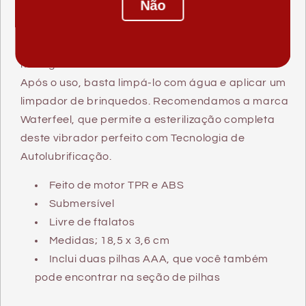
Não
penetrar incorpora um motor com vibração
incremental, é acionado na parte inferior do
vibrador e você pode ajustar a intensidade que
mais gosta.
Após o uso, basta limpá-lo com água e aplicar um
limpador de brinquedos. Recomendamos a marca
Waterfeel, que permite a esterilização completa
deste vibrador perfeito com Tecnologia de
Autolubrificação.
Feito de motor TPR e ABS
Submersível
Livre de ftalatos
Medidas; 18,5 x 3,6 cm
Inclui duas pilhas AAA, que você também
pode encontrar na seção de pilhas