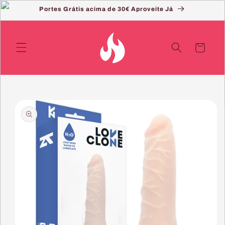
Saltar
Portes Grátis acima de 30€ Aproveite Já
para o
conteúdo
Carrinho
Saltar
para a
informação
do produto