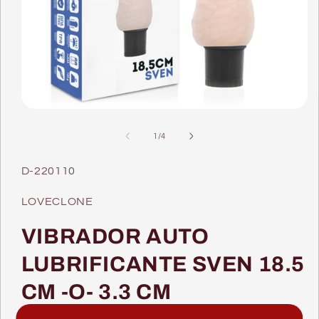
Abrir
conteúdo
multimédia
de
1
/
4
1
em
modal
SKU:
D-220110
LOVECLONE
VIBRADOR AUTO
LUBRIFICANTE SVEN 18.5
CM -O- 3.3 CM