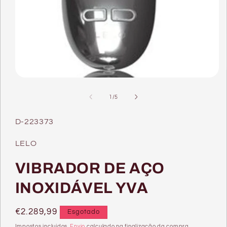
Abrir
conteúdo
multimédia
de
1
/
5
1
em
modal
SKU:
D-223373
LELO
VIBRADOR DE AÇO
INOXIDÁVEL YVA
Preço
€2.289,99
Esgotado
normal
Impostos incluídos.
Envio
calculado na finalização da compra.