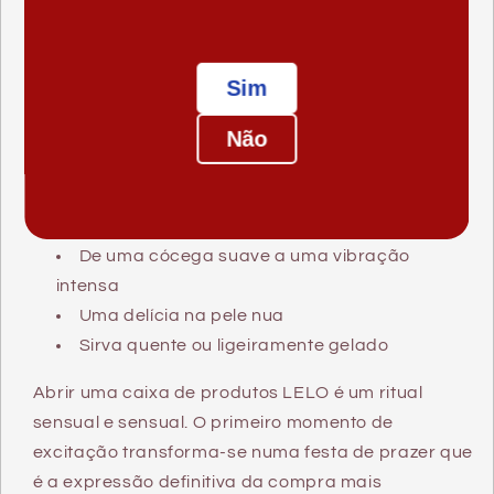
para acontecer... As segundas melhores coisas
nesta vida consistem em um artesanato quase
perfeito. Como os nossos produtos de luxo: feitos
Sim
para pessoas que querem o melhor e sabem que o
melhor leva tempo.
Não
Materiais seguros
Aço inoxidável
5 modos de estimulação
De uma cócega suave a uma vibração
intensa
Uma delícia na pele nua
Sirva quente ou ligeiramente gelado
Abrir uma caixa de produtos LELO é um ritual
sensual e sensual. O primeiro momento de
excitação transforma-se numa festa de prazer que
é a expressão definitiva da compra mais