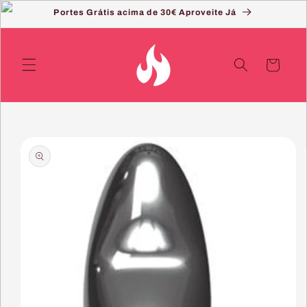
Saltar
Portes Grátis acima de 30€ Aproveite Já
para o
conteúdo
Carrinho
Saltar
para a
informação
do produto