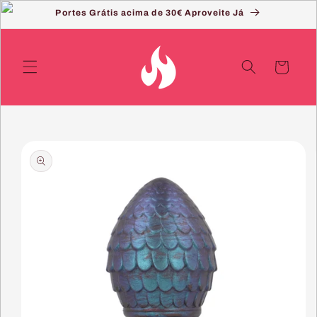
Saltar
Portes Grátis acima de 30€ Aproveite Já
para o
conteúdo
Carrinho
Saltar
para a
informação
do produto