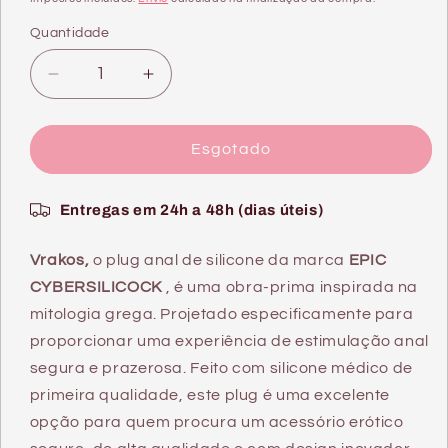
Quantidade
Quantidade
Diminuir
Aumentar
a
a
quantidade
quantidade
de
de
Esgotado
VRAKOS
VRAKOS
DRAGON
DRAGON
Entregas em 24h a 48h (dias úteis)
OGG
OGG
ANAL
ANAL
PLUG
PLUG
Vrakos,
o plug anal de silicone da marca
EPIC
TAMANHO
TAMANHO
CYBERSILICOCK
, é uma obra-prima inspirada na
M
M
mitologia grega. Projetado especificamente para
proporcionar uma experiência de estimulação anal
segura e prazerosa. Feito com silicone médico de
primeira qualidade, este plug é uma excelente
opção para quem procura um acessório erótico