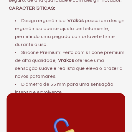
seguro, de alta qualidade e com design inovador.
CARACTERÍSTICAS:
Design ergonômico:
Vrakos
possui um design
ergonômico que se ajusta perfeitamente,
permitindo uma pegada confortável e firme
durante o uso.
Silicone Premium: Feito com silicone premium
de alta qualidade,
Vrakos
oferece uma
sensação suave e realista que eleva o prazer a
novos patamares.
Diâmetro de 55 mm para uma sensação
intensa e envolvente.
Diâmetro da base de 58 mm para uma
aderência firme e confortável.
Altura de 100 mm para um manuseamento
fácil e ergonómico.